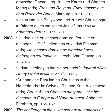
erotischer Darstellung.” In: Leo Karrer und Charles
Martig (eds),
Eros und Religion: Erkenntnisse aus
dem Reich der Sinne
, Marburg, pp. 165-182.
–
“Jesus kam bis Bollywood und zurück: Christologie
in Bildern eines indischen Jesusfilms.”
Missio
Korrespondenz
2007,2: 7-9.
2008
“Hindoeïsme en christendom: confrontatie en
dialoog.” In: Staf Hellemans en Judith Frishman
(eds),
Het christendom en de wereldreligies:
dialoog en confrontatie
, Utrecht: Van Grüting, pp.
166-187.
–
“Indian theology in the Netherlands?”
Journal of the
Henry Martin Institute
27,1/2: 89-97.
–
“Surinamese East Indian Christians in the
Netherlands.” In: Selva J. Raj and Knut A. Jacobsen
(eds),
South Asian Christian diaspora: invisible
diaspora in Europe and North America
, Ashgate:
Farnham, pp. 155-167.
2009
The challenge of the silver screen: an analysis of