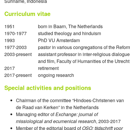
Suriname, Indonesia
Curriculum vitae
1951
born in Baarn, The Netherlands
1970-1977
studied theology and hinduism
1993
PhD VU Amsterdam
1977-2003
pastor in various congregations of the Refo
2003-present
assistant professor in inter-religious dialog
and film, Faculty of Humanities of the Utrecht
2017
retirement
2017-present
ongoing research
Special activities and positions
Chairman of the committee “Hindoes-Christenen van
de Raad van Kerken” in the Netherlands
Managing editor of
Exchange: journal of
missiological and ecumenical research
, 2003-2017
Member of the editorial board of
OSO: tijdschrift voor