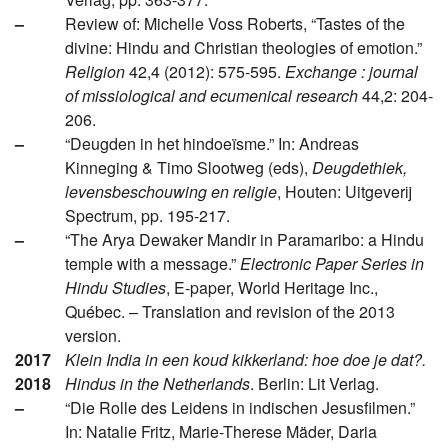
–
Review of: Michelle Voss Roberts, “Tastes of the
divine: Hindu and Christian theologies of emotion.”
Religion
42,4 (2012): 575-595.
Exchange : journal
of missiological and ecumenical research
44,2: 204-
206.
–
“Deugden in het hindoeïsme.” In: Andreas
Kinneging & Timo Slootweg (eds),
Deugdethiek,
levensbeschouwing en religie
, Houten: Uitgeverij
Spectrum, pp. 195-217.
–
“The Arya Dewaker Mandir in Paramaribo: a Hindu
temple with a message.”
Electronic Paper Series in
Hindu Studies
, E-paper, World Heritage Inc.,
Québec. – Translation and revision of the 2013
version.
2017
Klein India in een koud kikkerland: hoe doe je dat?.
2018
Hindus in the Netherlands
. Berlin: Lit Verlag.
–
“Die Rolle des Leidens in indischen Jesusfilmen.”
In: Natalie Fritz, Marie-Therese Mäder, Daria