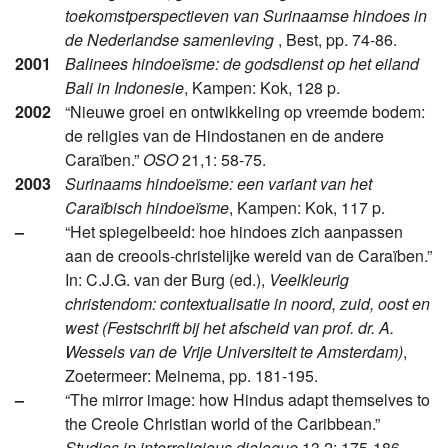
toekomstperspectieven van Surinaamse hindoes in
de Nederlandse samenleving
, Best, pp. 74-86.
2001
Balinees hindoeïsme: de godsdienst op het eiland
Bali in Indonesie
, Kampen: Kok, 128 p.
2002
“Nieuwe groei en ontwikkeling op vreemde bodem:
de religies van de Hindostanen en de andere
Caraïben.”
OSO
21,1: 58-75.
2003
Surinaams hindoeïsme: een variant van het
Caraïbisch hindoeïsme
, Kampen: Kok, 117 p.
–
“Het spiegelbeeld: hoe hindoes zich aanpassen
aan de creools-christelijke wereld van de Caraïben.”
In: C.J.G. van der Burg (ed.),
Veelkleurig
christendom: contextualisatie in noord, zuid, oost en
west (Festschrift bij het afscheid van prof. dr. A.
Wessels van de Vrije Universiteit te Amsterdam)
,
Zoetermeer: Meinema, pp. 181-195.
–
“The mirror image: how Hindus adapt themselves to
the Creole Christian world of the Caribbean.”
Studies in interreligious dialogue
13,2: 175-186.