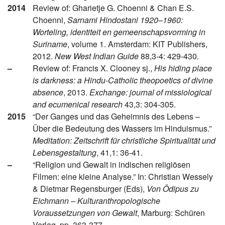
2014
Review of: Gharietje G. Choenni & Chan E.S.
Choenni,
Sarnami Hindostani 1920–1960:
Worteling, identiteit en gemeenschapsvorming in
Suriname
, volume 1. Amsterdam: KIT Publishers,
2012.
New West Indian Guide
88,3-4: 429-430.
–
Review of: Francis X. Clooney sj.,
His hiding place
is darkness: a Hindu-Catholic theopoetics of divine
absence
, 2013.
Exchange:
journal of missiological
and ecumenical research
43,3: 304-305.
2015
“Der Ganges und das Geheimnis des Lebens –
Über die Bedeutung des Wassers im Hinduismus.”
Meditation: Zeitschrift für christliche Spiritualität und
Lebensgestaltung
, 41,1: 36-41.
–
“Religion und Gewalt in indischen religiösen
Filmen: eine kleine Analyse.” In: Christian Wessely
& Dietmar Regensburger (Eds),
Von Ödipus zu
Eichmann – Kulturanthropologische
Voraussetzungen von Gewalt
, Marburg: Schüren
Verlag, pp. 363-377.