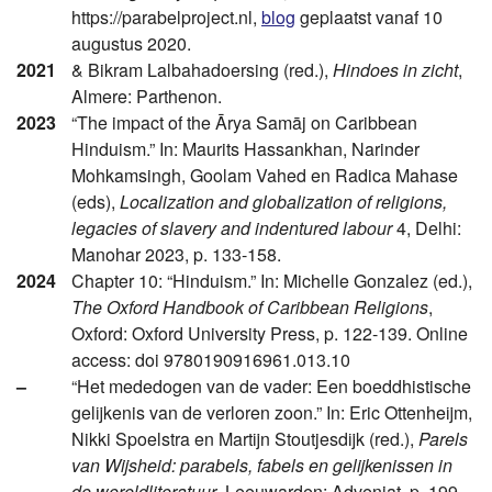
https://parabelproject.nl,
blog
geplaatst vanaf 10
augustus 2020.
2021
& Bikram Lalbahadoersing (red.),
Hindoes in zicht
,
Almere: Parthenon.
2023
“The impact of the Ārya Samāj on Caribbean
Hinduism.” In: Maurits Hassankhan, Narinder
Mohkamsingh, Goolam Vahed en Radica Mahase
(eds),
Localization and globalization of religions,
legacies of slavery and indentured labour
4, Delhi:
Manohar 2023, p. 133-158.
2024
Chapter 10: “Hinduism.” In: Michelle Gonzalez (ed.),
The Oxford Handbook of Caribbean Religions
,
Oxford: Oxford University Press, p. 122-139. Online
access: doi 9780190916961.013.10
–
“Het mededogen van de vader: Een boeddhistische
gelijkenis van de verloren zoon.” In: Eric Ottenheijm,
Nikki Spoelstra en Martijn Stoutjesdijk (red.),
Parels
van Wijsheid: parabels, fabels en gelijkenissen in
de wereldliteratuur
, Leeuwarden: Adveniat, p. 199-