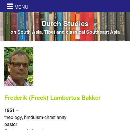
MENU
Dutch Studies
on South Asia, Tibet and classical Southeast Asia
Frederik (Freek) Lambertus Bakker
1951 –
theology, hinduism-christianity
pastor