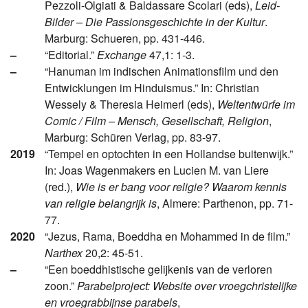
Pezzoli-Olgiati & Baldassare Scolari (eds),
Leid-
Bilder – Die Passionsgeschichte in der Kultur
.
Marburg: Schueren, pp. 431-446.
–
“Editorial.”
Exchange
47,1: 1-3.
–
“Hanuman im indischen Animationsfilm und den
Entwicklungen im Hinduismus.” In: Christian
Wessely & Theresia Heimerl (eds),
Weltentwürfe im
Comic / Film – Mensch, Gesellschaft, Religion
,
Marburg: Schüren Verlag, pp. 83-97.
2019
“Tempel en optochten in een Hollandse buitenwijk.”
In: Joas Wagenmakers en Lucien M. van Liere
(red.),
Wie is er bang voor religie? Waarom kennis
van religie belangrijk is
, Almere: Parthenon, pp. 71-
77.
2020
“Jezus, Rama, Boeddha en Mohammed in de film.”
Narthex
20,2: 45-51.
–
“Een boeddhistische gelijkenis van de verloren
zoon.”
Parabelproject: Website over vroegchristelijke
en vroegrabbijnse parabels
,