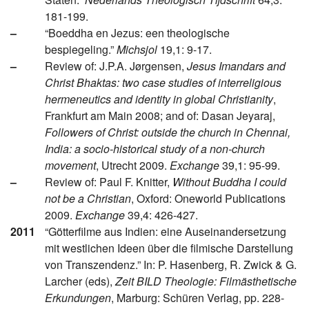
181-199.
–
“Boeddha en Jezus: een theologische
bespiegeling.”
Michsjol
19,1: 9-17.
–
Review of: J.P.A. Jørgensen,
Jesus Imandars and
Christ Bhaktas: two case studies of interreligious
hermeneutics and identity in global Christianity
,
Frankfurt am Main 2008; and of: Dasan Jeyaraj,
Followers of Christ: outside the church in Chennai,
India: a socio-historical study of a non-church
movement
, Utrecht 2009.
Exchange
39,1: 95-99.
–
Review of: Paul F. Knitter,
Without Buddha I could
not be a Christian
, Oxford: Oneworld Publications
2009.
Exchange
39,4: 426-427.
2011
“Götterfilme aus Indien: eine Auseinandersetzung
mit westlichen Ideen über die filmische Darstellung
von Transzendenz.” In: P. Hasenberg, R. Zwick & G.
Larcher (eds),
Zeit BILD Theologie: Filmästhetische
Erkundungen
, Marburg: Schüren Verlag, pp. 228-