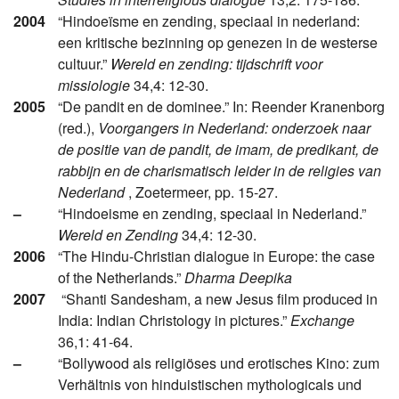
2004
“Hindoeïsme en zending, speciaal in nederland:
een kritische bezinning op genezen in de westerse
cultuur.”
Wereld en zending: tijdschrift voor
missiologie
34,4: 12-30.
2005
“De pandit en de dominee.” In: Reender Kranenborg
(red.),
Voorgangers in Nederland: onderzoek naar
de positie van de pandit, de imam, de predikant, de
rabbijn en de charismatisch leider in de religies van
Nederland
, Zoetermeer, pp. 15-27.
–
“Hindoeisme en zending, speciaal in Nederland.”
Wereld en Zending
34,4: 12-30.
2006
“The Hindu-Christian dialogue in Europe: the case
of the Netherlands.”
Dharma Deepika
2007
“Shanti Sandesham, a new Jesus film produced in
India: Indian Christology in pictures.”
Exchange
36,1: 41-64.
–
“Bollywood als religiöses und erotisches Kino: zum
Verhältnis von hinduistischen mythologicals und