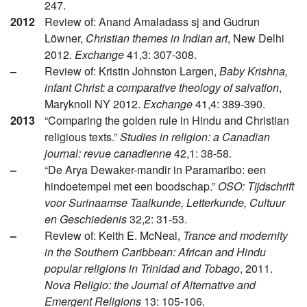
247.
2012
Review of: Anand Amaladass sj and Gudrun
Löwner,
Christian themes in Indian art
, New Delhi
2012.
Exchange
41,3: 307-308.
–
Review of: Kristin Johnston Largen,
Baby Krishna,
infant Christ: a comparative theology of salvation
,
Maryknoll NY 2012.
Exchange
41,4: 389-390.
2013
“Comparing the golden rule in Hindu and Christian
religious texts.”
Studies in religion: a Canadian
journal: revue canadienne
42,1: 38-58.
–
“De Arya Dewaker-mandir in Paramaribo: een
hindoetempel met een boodschap.”
OSO: Tijdschrift
voor Surinaamse Taalkunde, Letterkunde, Cultuur
en Geschiedenis
32,2: 31-53.
–
Review of: Keith E. McNeal,
Trance and modernity
in the Southern Caribbean: African and Hindu
popular religions in Trinidad and Tobago
, 2011.
Nova Religio: the Journal of Alternative and
Emergent Religions
13: 105-106.