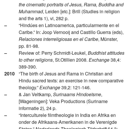
the cinematic portraits of Jesus, Rama, Buddha and
Muhammad
, Leiden [etc.]: Brill (Studies in religion
and the arts 1), vi, 282 p.
–
“Hindúes en Latinoamerica, particularmente en el
Caribe.” In: Joop Vernooij and Castillo Guerra (eds),
Relaciones interreligiosas en el Caribe
, Münster,
pp. 81-98.
–
Review of: Perry Schmidt-Leukel,
Buddhist attitudes
to other religions
, St.Otillien 2008.
Exchange
38,4:
389-390.
2010
“The birth of Jesus and Rama in Christian and
Hindu sacred texts: an exercise in new comparative
theology.”
Exchange
39,2: 121-146.
–
& Jan Veltkamp,
Surinaams Hindoeïsme
,
[Wageningen]: Veka Productions (Suriname
informatie 2), 24 p.
–
“Interculturele filmtheologie in India en Afrika en
onder de Afrikaans-Amerikanen in de Verenigde
Staten.”
Nederlands Theologisch Tijdschrift
64,3: