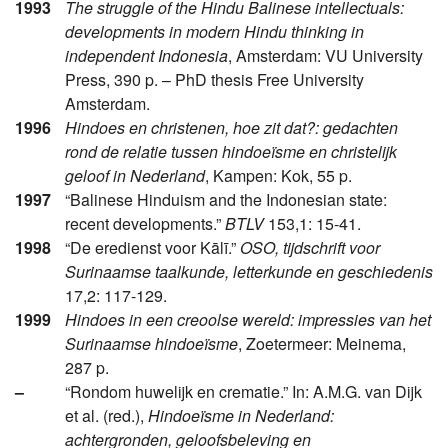
1993
The struggle of the Hindu Balinese intellectuals:
developments in modern Hindu thinking in
independent Indonesia
, Amsterdam: VU University
Press, 390 p. – PhD thesis Free University
Amsterdam.
1996
Hindoes en christenen, hoe zit dat?: gedachten
rond de relatie tussen hindoeïsme en christelijk
geloof in Nederland
, Kampen: Kok, 55 p.
1997
“Balinese Hinduism and the Indonesian state:
recent developments.”
BTLV
153,1: 15-41.
1998
“De eredienst voor Kālī.”
OSO, tijdschrift voor
Surinaamse taalkunde, letterkunde en geschiedenis
17,2: 117-129.
1999
Hindoes in een creoolse wereld: impressies van het
Surinaamse hindoeïsme
, Zoetermeer: Meinema,
287 p.
–
“Rondom huwelijk en crematie.” In: A.M.G. van Dijk
et al. (red.),
Hindoeïsme in Nederland:
achtergronden, geloofsbeleving en