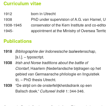
Curriculum vitae
1912
born in Utrecht
1938
PhD under supervision of A.G. van Hamel, Ut
1938-1945
conservator of the Kern Institute and co-edito
1945-
appointment at the Ministry of Oversea Terri
Publications
1918
Bibliographie der Indonesische taalwetenschap
,
[s.l.]. – typoscript.
1938
Irish and Norse traditions about the battle of
Clontarf
, Haarlem (Nederlandsche bijdragen op het
gebied van Germaansche philologie en linguistiek
9). – PhD thesis Utrecht.
1939
“De strijd om de onsterfelijkheidsdrank op een
Balisch doek.”
Cultureel Indië
1: 344-346.