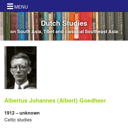
MENU
Dutch Studies
on South Asia, Tibet and classical Southeast Asia
Albertus Johannes (Albert) Goedheer
1912 – unknown
Celtic studies