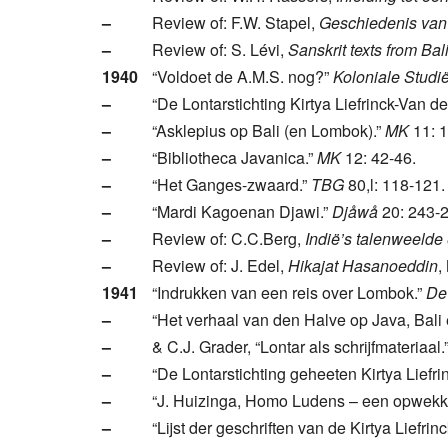
–
Review of: F.W. Stapel,
Geschiedenis van 
–
Review of: S. Lévi,
Sanskrit texts from Bal
1940
“Voldoet de A.M.S. nog?”
Koloniale Studi
–
“De Lontarstichting Kirtya Liefrinck-Van 
–
“Asklepius op Bali (en Lombok).”
MK
11: 1
–
“Bibliotheca Javanica.”
MK
12: 42-46.
–
“Het Ganges-zwaard.”
TBG
80,l: 118-121.
–
“Mardi Kagoenan Djawi.”
Djåwå
20: 243-2
–
Review of: C.C.Berg,
Indië’s talenweelde
–
Review of: J. Edel,
Hikajat Hasanoeddin
,
1941
“Indrukken van een reis over Lombok.”
De
–
“Het verhaal van den Halve op Java, Bal
–
& C.J. Grader, “Lontar als schrijfmateriaal.
–
“De Lontarstichting geheeten Kirtya Liefri
–
“J. Huizinga, Homo Ludens – een opwekk
–
“Lijst der geschriften van de Kirtya Liefri