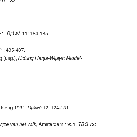
107-132.
31.
Djåwå
11: 184-185.
1: 435-437.
g (uitg.),
Kidung Harṣa-Wijaya: Middel-
ndoeng 1931.
Djåwå
12: 124-131.
jze van het volk
, Amsterdam 1931.
TBG
72: