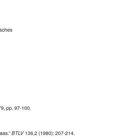
eaches
79, pp. 97-100.
kaas.”
BTLV
136,2 (1980): 207-214.