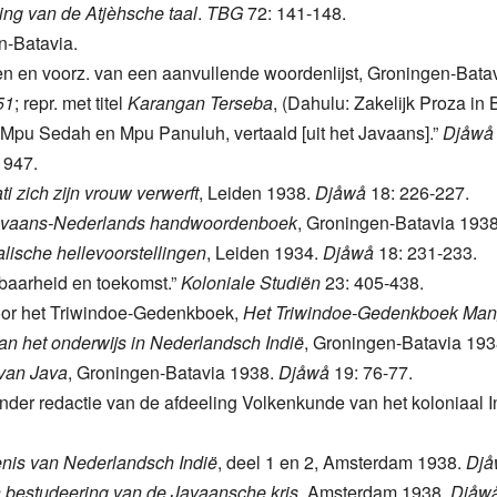
ing van de Atjèhsche taal
.
TBG
72: 141-148.
n-Batavia.
en en voorz. van een aanvullende woordenlijst, Groningen-Batavi
51
; repr. met titel
Karangan Terseba
, (Dahulu: Zakelijk Proza in
 Mpu Sedah en Mpu Panuluh, vertaald [uit het Javaans].”
Djåwå
 1947.
i zich zijn vrouw verwerft
, Leiden 1938.
Djåwå
18: 226-227.
vaans-Nederlands handwoordenboek
, Groningen-Batavia 193
ische hellevoorstellingen
, Leiden 1934.
Djåwå
18: 231-233.
kbaarheid en toekomst.”
Koloniale Studiën
23: 405-438.
voor het Triwindoe-Gedenkboek,
Het Triwindoe-Gedenkboek Man
n het onderwijs in Nederlandsch Indië
, Groningen-Batavia 19
 van Java
, Groningen-Batavia 1938.
Djåwå
19: 76-77.
onder redactie van de afdeeling Volkenkunde van het koloniaal I
nis van Nederlandsch Indië
, deel 1 en 2, Amsterdam 1938.
Djå
en bestudeering van de Javaansche kris
, Amsterdam 1938.
Djåw