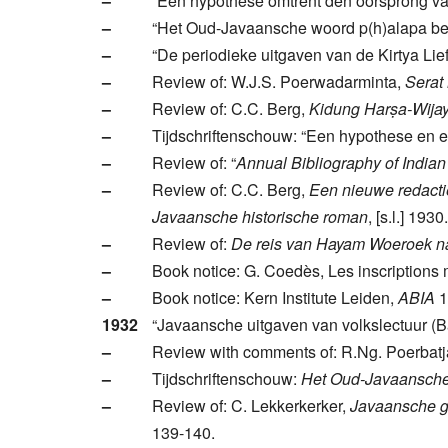
–
“Een hypothese omtrent den oorsprong v
–
“Het Oud-Javaansche woord p(h)alapa beteek
–
“De periodieke uitgaven van de Kirtya Lie
–
Review of: W.J.S. Poerwadarminta,
Serat
–
Review of: C.C. Berg,
Kidung Harṣa-Wijay
–
Tijdschriftenschouw: “Een hypothese en 
–
Review of: “
Annual Bibliography of India
–
Review of: C.C. Berg,
Een nieuwe redact
Javaansche historische roman
, [s.l.] 1930
–
Review of:
De reis van Hayam Woeroek n
–
Book notice: G. Coedès, Les inscriptions 
–
Book notice: Kern Institute Leiden,
ABIA
1
1932
“Javaansche uitgaven van volkslectuur (B
–
Review with comments of: R.Ng. Poerbat
–
Tijdschriftenschouw:
Het Oud-Javaansch
–
Review of: C. Lekkerkerker,
Javaansche g
139-140.