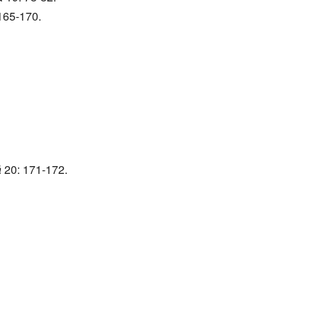
165-170.
å
20: 171-172.