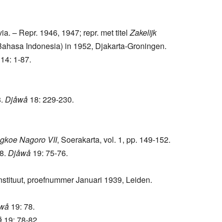
a. – Repr. 1946, 1947; repr. met titel
Zakelijk
 Bahasa Indonesia) in 1952, Djakarta-Groningen.
14: 1-87.
8.
Djåwå
18: 229-230.
gkoe Nagoro VII
, Soerakarta, vol. 1, pp. 149-152.
38.
Djåwå
19: 75-76.
nstituut, proefnummer Januari 1939, Leiden.
wå
19: 78.
å
19: 78-82.