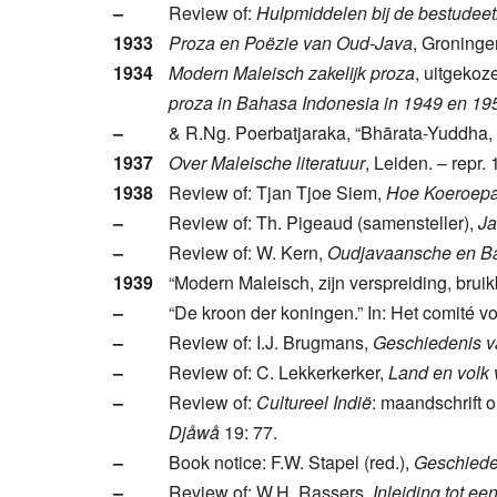
–
Review of:
Hulpmiddelen bij de bestudeet
1933
Proza en Poëzie van Oud-Java
, Groninge
1934
Modern Maleisch zakelijk proza
, uitgekoz
proza in Bahasa Indonesia in 1949 en 19
–
& R.Ng. Poerbatjaraka, “Bhārata-Yuddha,
1937
Over Maleische literatuur
, Leiden. – repr.
1938
Review of: Tjan Tjoe Siem,
Hoe Koeroepat
–
Review of: Th. Pigeaud (samensteller),
Ja
–
Review of: W. Kern,
Oudjavaansche en Bal
1939
“Modern Maleisch, zijn verspreiding, brui
–
“De kroon der koningen.” In: Het comité 
–
Review of: I.J. Brugmans,
Geschiedenis va
–
Review of: C. Lekkerkerker,
Land en volk
–
Review of:
Cultureel Indië
: maandschrift 
Djåwå
19: 77.
–
Book notice: F.W. Stapel (red.),
Geschiede
–
Review of: W.H. Rassers,
Inleiding tot e