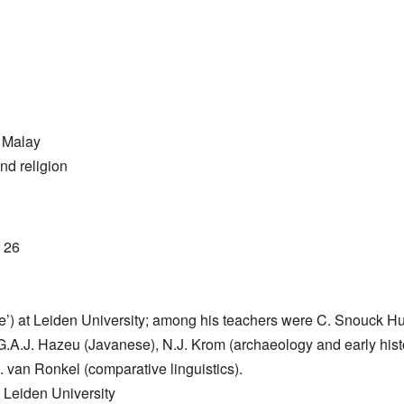
d Malay
nd religion
 26
e’) at Leiden University; among his teachers were C. Snouck H
, G.A.J. Hazeu (Javanese), N.J. Krom (archaeology and early hist
. van Ronkel (comparative linguistics).
 Leiden University