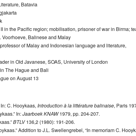
iterature, Batavia
gjakarta
k
in the Pacific region; mobilisation, prisoner of war in Birma; t
. Voorhoeve, Balinese and Malay
 professor of Malay and Indonesian language and literature,
reader in Old Javanese, SOAS, University of London
s in The Hague and Bali
Hague on August 13
 In: C. Hooykaas,
Introduction à la littérature balinaise
, Paris 19
ykaas.” In:
Jaarboek KNAW
1979, pp. 204-207.
kaas.”
BTLV
136,2 (1980): 191-206.
Hooykaas.” Addition to J.L. Swellengrebel, “In memoriam C. Hooy