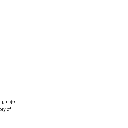
urgronje
ory of