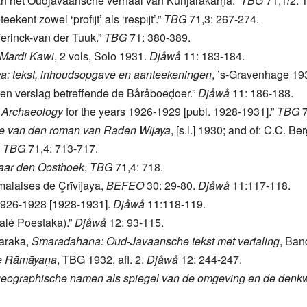
an het Oudjavaansche verhaal van Kuñjarakarṇa.”
TBG
71,1/2: 
ent zowel ‘profijt’ als ‘respijt’.”
TBG
71,3: 267-274.
ferinck-van der Tuuk.”
TBG
71: 380-389.
 Mardi Kawi
, 2 vols, Solo 1931.
Djåwå
11: 183-184.
a: tekst, inhoudsopgave en aanteekeningen
, ’s-Gravenhage 19
een verslag betreffende de Båråboeḍoer.”
Djåwå
11: 186-188.
n Archaeology
for the years 1926-1929 [publ. 1928-1931].”
TBG
7
ie van den roman van Raden Wijaya
, [s.l.] 1930; and of: C.C. Ber
.
TBG
71,4: 713-717.
aar den Oosthoek
,
TBG
71,4: 718.
malaises de Çrīvijaya,
BEFEO
30: 29-80.
Djåwå
11:117-118.
926-1928 [1928-1931].
Djåwå
11:118-119.
alé Poestaka).”
Djåwå
12: 93-115.
jaraka,
Smaradahana: Oud-Javaansche tekst met vertaling
, Ba
e Rāmāyaṇa
, TBG 1932, afl. 2.
Djåwå
12: 244-247.
eographische namen als spiegel van de omgeving en de denkwi