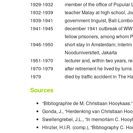
1929-1932
member of the office of Popular L
1932-1939
teacher Malay at high school, Jo
1939-1941
government linguist, Bali-Lombo
1941-1945
december 1941 outbreak of WW II 
fellow prisoners, among whom P
1946-1950
short stay in Amsterdam; interim
Nooduniversiteit, Jakarta
1951-1970
lecturer and, within two years, 
1970-1979
after retirement he lived by turn
1979
died by traffic accident in The 
Sources
“Bibliographie de M. Christiaan Hooykaas.”
Gonda, J., “Herdenking van Christiaan Hoo
Swellengrebel, J.L., “In memoriam C. Hooy
Hinzler, H.I.R. (comp.), “Bibliography C. 