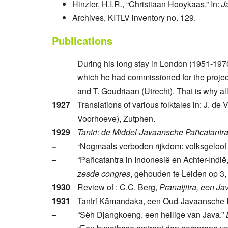
Hinzler, H.I.R., “Christiaan Hooykaas.” In:
J
Archives, KITLV inventory no. 129.
Publications
During his long stay in London (1951-1970
which he had commissioned for the project
and T. Goudriaan (Utrecht). That is why all 
1927
Translations of various folktales in: J. de V
Voorhoeve), Zutphen.
1929
Tantri: de Middel-Javaansche Pañcatantr
–
“Nogmaals verboden rijkdom: volksgeloof
–
“Pañcatantra in Indonesië en Achter-Indië
zesde congres
, gehouden te Leiden op 3, 
1930
Review of : C.C. Berg,
Pranatjitra, een Ja
1931
Tantri Kāmandaka, een Oud-Javaansche Pañ
–
“Sèh Djangkoeng, een heilige van Java.”