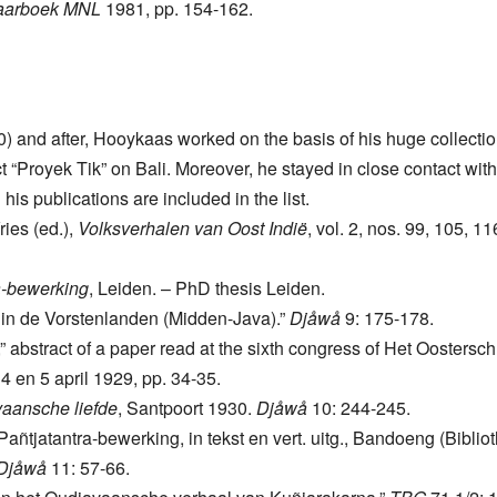
aarboek MNL
1981, pp. 154-162.
) and after, Hooykaas worked on the basis of his huge collectio
 “Proyek Tik” on Bali. Moreover, he stayed in close contact with
his publications are included in the list.
ries (ed.),
Volksverhalen van Oost Indië
, vol. 2, nos. 99, 105, 1
a-bewerking
, Leiden. – PhD thesis Leiden.
 in de Vorstenlanden (Midden-Java).”
Djåwå
9: 175-178.
,” abstract of a paper read at the sixth congress of Het Ooster
4 en 5 april 1929, pp. 34-35.
vaansche liefde
, Santpoort 1930.
Djåwå
10: 244-245.
tjatantra-bewerking, in tekst en vert. uitg., Bandoeng (Biblio
Djåwå
11: 57-66.