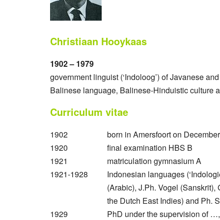
Christiaan Hooykaas
1902 – 1979
government linguist (‘Indoloog’) of Javanese an
Balinese language, Balinese-Hinduistic culture a
Curriculum vitae
1902
born in Amersfoort on December
1920
final examination HBS B
1921
matriculation gymnasium A
1921-1928
Indonesian languages (‘Indologi
(Arabic), J.Ph. Vogel (Sanskrit)
the Dutch East Indies) and Ph. S
1929
PhD under the supervision of …,