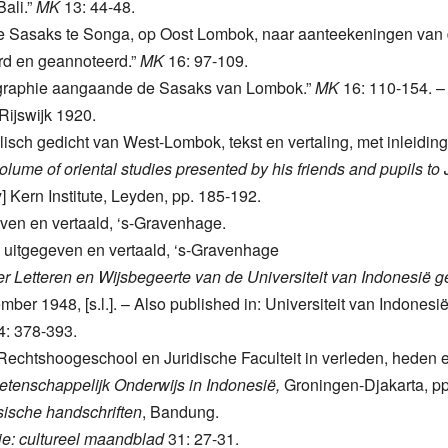
ali.”
MK
13: 44-48.
oe Sasaks te Songa, op Oost Lombok, naar aanteekeningen va
rd en geannoteerd.”
MK
16: 97-109.
iographie aangaande de Sasaks van Lombok.”
MK
16: 110-154. – 
 Rijswijk 1920.
sch gedicht van West-Lombok, tekst en vertaling, met inleiding
volume of oriental studies presented by his friends and pupils to
y] Kern Institute, Leyden, pp. 185-192.
even en vertaald, ‘s-Gravenhage.
 uitgegeven en vertaald, ‘s-Gravenhage
 der Letteren en Wijsbegeerte van de Universiteit van Indonesi
mber 1948, [s.l.]. – Also published in: Universiteit van Indones
4: 378-393.
Rechtshoogeschool en Juridische Faculteit in verleden, heden e
etenschappelijk Onderwijs in Indonesië,
Groningen-Djakarta, pp
ische handschriften
, Bandung.
ie: cultureel maandblad
31: 27-31.