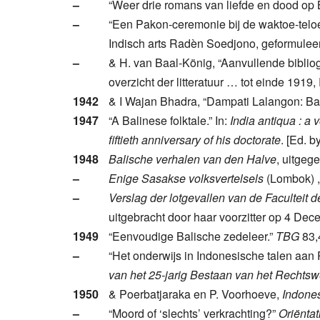
–
“Weer drie romans van liefde en dood op B
–
“Een Pakon-ceremonie bij de waktoe-tel
Indisch arts Radèn Soedjono, geformulee
–
& H. van Baal-König, “Aanvullende bibl
overzicht der litteratuur … tot einde 1919,
1942
& I Wajan Bhadra, “Dampati Lalangon: Bali
1947
“A Balinese folktale.” In:
India antiqua : a 
fiftieth anniversary of his doctorate
. [Ed. b
1948
Balische verhalen van den Halve
, uitgeg
–
Enige Sasakse volksvertelsels
(Lombok) ,
–
Verslag der lotgevallen van de Faculteit
uitgebracht door haar voorzitter op 4 Dece
1949
“Eenvoudige Balische zedeleer.”
TBG
83,
–
“Het onderwijs in Indonesische talen aan 
van het 25-jarig Bestaan van het Rechtsw
1950
& Poerbatjaraka en P. Voorhoeve,
Indones
–
“Moord of ‘slechts’ verkrachting?”
Oriëntat