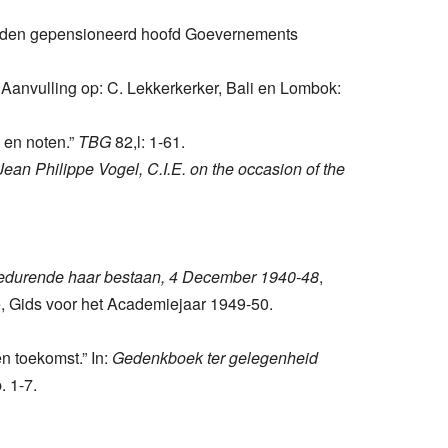
n den gepensioneerd hoofd Goevernements
Aanvulling op: C. Lekkerkerker, Bali en Lombok:
 en noten.”
TBG
82,l: 1-61.
 Jean Philippe Vogel, C.I.E. on the occasion of the
ë gedurende haar bestaan, 4 December 1940-48
,
ië, Gids voor het Academiejaar 1949-50.
n toekomst.” In:
Gedenkboek ter gelegenheid
. 1-7.