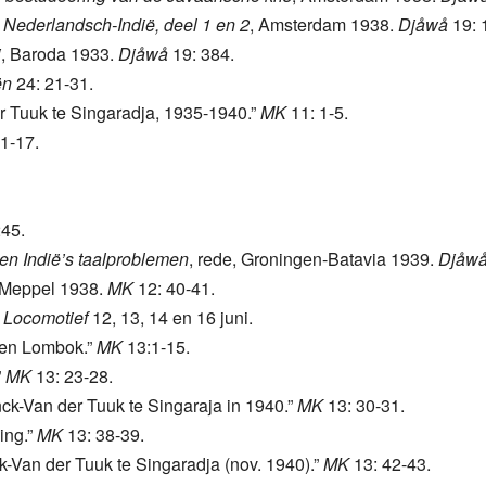
Nederlandsch-Indië, deel 1 en 2
, Amsterdam 1938.
Djåwå
19: 
i
, Baroda 1933.
Djåwå
19: 384.
ën
24: 21-31.
der Tuuk te Singaradja, 1935-1940.”
MK
11: 1-5.
1-17.
45.
 en Indië’s taalproblemen
, rede, Groningen-Batavia 1939.
Djåw
 Meppel 1938.
MK
12: 40-41.
 Locomotief
12, 13, 14 en 16 juni.
i en Lombok.”
MK
13:1-15.
”
MK
13: 23-28.
nck-Van der Tuuk te Singaraja in 1940.”
MK
13: 30-31.
ing.”
MK
13: 38-39.
nck-Van der Tuuk te Singaradja (nov. 1940).”
MK
13: 42-43.