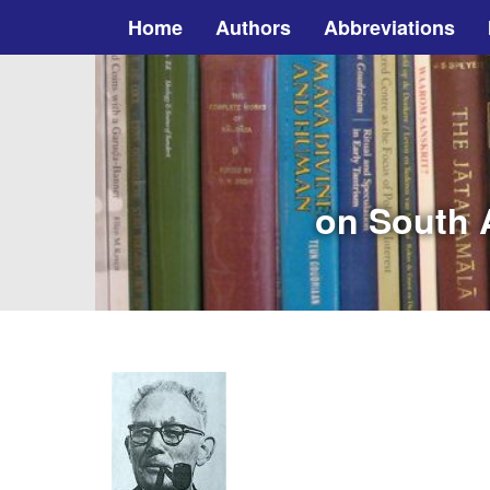
Home
Authors
Abbreviations
on South A