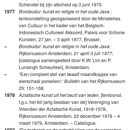
Schendel bij zijn afscheid op 3 juni 1975.
1977
Borobudur: kunst en religie in het oude Java :
tentoonstelling georganiseerd door de Ministeries
van Cultuur in het kader van het Belgisch-
Indonesisch Cultureel Akkoord, Paleis voor Schone
Kunsten, 27 jan. – 3 april 1977, Brussel.
–
Borobudur: kunst en religie in het oude Java:
Rijksmuseum Amsterdam, 21 april-3 juli 1977
,
[catalogus samengesteld door K.W. Lim en P.
Lunsingh Scheurleer], Amsterdam.
–
“Een compleet stel van twaalf maandkopjes van
eierschaal porselein.”
Bulletin van het Rijksmuseum
25: 151-158.
1978
Aziatische kunst uit het bezit van leden
, [tentoonst.
t.g.v. het 60-jarig bestaan van de] Vereniging van
Vrienden der Aziatische Kunst, 1918-1978,
Rijksmuseum Amsterdam, 22 december 1978 – 4
maart 1979, Amsterdam. – Catalogue.
1982
“De techniek en de ontwikkeling van de versiering