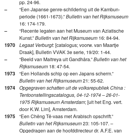
pp. 24-96.
–
“Een Japanse genre-schildering uit de Kambun-
periode (1661-1673).”
Bulletin van het Rijksmuseum
16: 174-179.
–
“Recente legaten aan het Museum van Aziatische
Kunst.”
Bulletin van het Rijksmuseum
16: 84-94.
1970
Legaat Verburgt
: [catalogus; voorw. van Maartje
Draak], Bulletin VVAK 3e serie, 19/20: 1-44.
–
“Beeld van Maitreya uit Gandhâra.”
Bulletin van het
Rijksmuseum
18: 47-54.
1973
“Een Hollands schip op een Japans scherm.”
Bulletin van het Rijksmuseum
21: 55-62.
1974
Opgegraven schatten uit de volksrepubliek China :
Tentoonstellingscatalogus, 04-12-1974 – 26-01-
1975 Rijksmuseum Amsterdam
; [uit het Eng. vert.
door K.W. Lim], Amsterdam.
1975
“Een Chêng Tê-vaas met Arabisch opschrift.”
Bulletin van het Rijksmuseum
23: 105-107. –
Opgedragen aan de hoofddirecteur dr. A.F.E. van