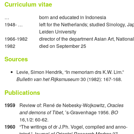
Curriculum vitae
…
born and educated in Indonesia
1948- …
left for the Netherlands; studied Sinology, 
Leiden University
1966-1982
director of the department Asian Art, Nati
1982
died on September 25
Sources
Levie, Simon Hendrik, “In memoriam drs K.W. Lim.”
Bulletin van het Rijksmuseum
30 (1982): 167-168.
Publications
1959
Review of: René de Nebesky-Wojkowitz,
Oracles
and demons of Tibet
, ʼs-Gravenhage 1956.
BO
16,1/2: 60-62.
1960
“The writings of dr J.Ph. Vogel, compiled and anno­
tated.”
Journal of Oriental Research Madras
27