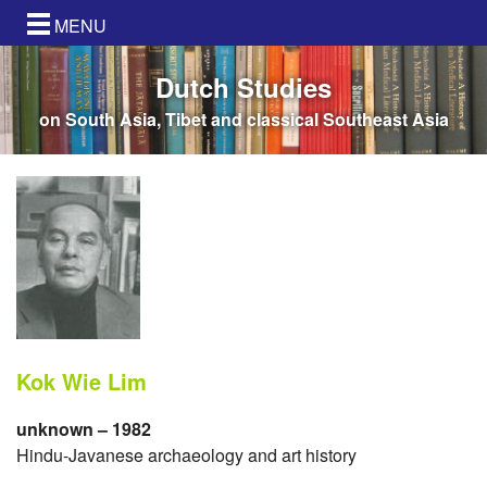
MENU
Dutch Studies
on South Asia, Tibet and classical Southeast Asia
Kok Wie Lim
unknown – 1982
Hindu-Javanese archaeology and art history