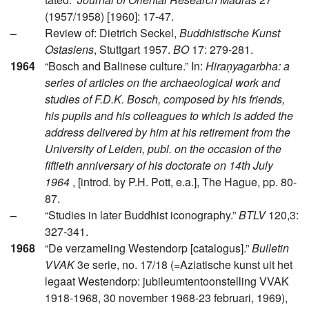
(1957/1958) [1960]: 17-47.
–
Review of: Dietrich Seckel,
Buddhistische Kunst
Ostasiens
, Stuttgart 1957.
BO
17: 279-281.
1964
“Bosch and Balinese culture.” In:
Hiraṇyagarbha: a
series of articles on the archaeological work and
studies of F.D.K. Bosch, composed by his friends,
his pupils and his colleagues to which is added the
address delivered by him at his retirement from the
University of Leiden, publ. on the occasion of the
fiftieth anniversary of his doctorate on 14th July
1964
, [introd. by P.H. Pott, e.a.], The Hague, pp. 80-
87.
–
“Studies in later Buddhist iconography.”
BTLV
120,3:
327-341.
1968
“De verzameling Westendorp [catalogus].”
Bulletin
VVAK
3e serie, no. 17/18 (=Aziatische kunst uit het
legaat Westendorp: jubileumtentoonstelling VVAK
1918-1968, 30 november 1968-23 februari, 1969),