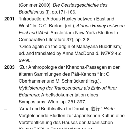
(Sommer 2000):
Die Geistesgeschichte des
Buddhismus
(I), pp.171-186.
2001
“Introduction: Aldous Huxley between East and
West.” In: C.C. Barfoot (ed.),
Aldous Huxley between
East and West
, Amsterdam-New York (Studies in
Comparative Literature 37), pp. 3-8.
–
“Once again on the origin of Mahāyāna Buddhism,”
ed. and translated by Anne MacDonald.
WZKS
45:
59-90.
2003
“Zur Anthropologie der Khandha-Passagen in den
älteren Sammlungen des Pāli-Kanons.” In: G.
Oberhammer und M. Schmücker (Hrsg.),
Mythisierung der Transzendenz als Entwurf ihrer
Erfahrung
: Arbeitsdokumentation eines
Symposiums, Wien, pp. 381-397.
–
“Arhat und Bodhisattva im Daoxing 道行.”
Hōrin:
Vergleichende Studien zur Japanischen Kultur: eine
Veröﬀentlichung des Hauses der Japanischen