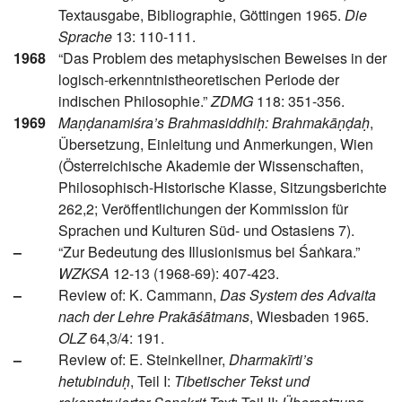
Textausgabe, Bibliographie, Göttingen 1965.
Die
Sprache
13: 110-111.
1968
“Das Problem des metaphysischen Beweises in der
logisch-erkenntnistheoretischen Periode der
indischen Philosophie.”
ZDMG
118: 351-356.
1969
Maṇḍanamiśra’s Brahmasiddhiḥ: Brahmakāṇḍaḥ
,
Übersetzung, Einleitung und Anmerkungen, Wien
(Österreichische Akademie der Wissenschaften,
Philosophisch-Historische Klasse, Sitzungsberichte
262,2; Veröffentlichungen der Kommission für
Sprachen und Kulturen Süd- und Ostasiens 7).
–
“Zur Bedeutung des Illusionismus bei Śaṅkara.”
WZKSA
12-13 (1968-69): 407-423.
–
Review of: K. Cammann,
Das System des Advaita
nach der Lehre Prakāśātmans
, Wiesbaden 1965.
OLZ
64,3/4: 191.
–
Review of: E. Steinkellner,
Dharmakīrti’s
hetubinduḥ
, Teil I:
Tibetischer Tekst und