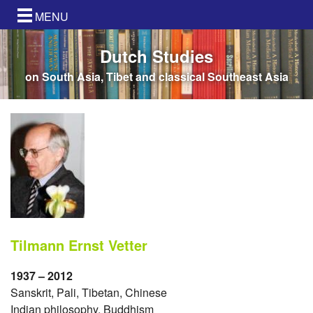
MENU
Dutch Studies
on South Asia, Tibet and classical Southeast Asia
Tilmann Ernst Vetter
1937 – 2012
Sanskrit, Pali, Tibetan, Chinese
Indian philosophy, Buddhism