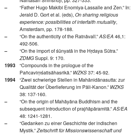
Naritasan Shinshoji, pp. 327-333.
–
“Father Hugo Makibi Enomiya-Lassalle and Zen.” In:
Jerald D. Gort et al. (eds),
On sharing religious
experience: possibilities of interfaith mutuality
,
Amsterdam, pp. 178-188.
–
“On the authenticity of the Ratnāvalī.”
AS/EA
46,1:
492-506.
–
“On the import of śūnyatā in the Hṛdaya Sūtra.”
ZDMG
Suppl. 9: 170.
1993
“Compounds in the prologue of the
Pañcaviṃśatisāhasrikā.”
WZKS
37: 45-92.
1994
“Zwei schwierige Stellen in Mahānidānasutta: zur
Qualität der Überlieferung im Pāli-Kanon.”
WZKS
38: 137-160.
–
“On the origin of Mahāyāna Buddhism and the
subsequent introduction of prajñāpāramitā.”
AS/EA
48: 1241-1281.
–
“Gedanken zu einer Geschichte der indischen
Mystik.”
Zeitschrift für Missionswissenschaft und