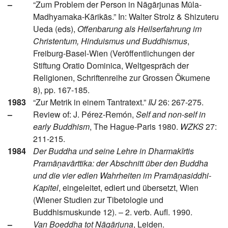
–
“Zum Problem der Person in Nāgārjunas Mūla-
Madhyamaka-Kārikās.” In: Walter Strolz & Shizuteru
Ueda (eds),
Offenbarung als Heilserfahrung im
Christentum, Hinduismus und Buddhismus
,
Freiburg-Basel-Wien (Veröffentlichungen der
Stiftung Oratio Dominica, Weltgespräch der
Religionen, Schriftenreihe zur Grossen Ökumene
8), pp. 167-185.
1983
“Zur Metrik in einem Tantratext.”
IIJ
26: 267-275.
–
Review of: J. Pérez-Remón,
Self and non-self in
early Buddhism
, The Hague-Paris 1980.
WZKS
27:
211-215.
1984
Der Buddha und seine Lehre in Dharmakīrtis
Pramāṇavārttika: der Abschnitt über den Buddha
und die vier edlen Wahrheiten im Pramāṇasiddhi-
Kapitel
, eingeleitet, ediert und übersetzt, Wien
(Wiener Studien zur Tibetologie und
Buddhismuskunde 12). – 2. verb. Aufl. 1990.
–
Van Boeddha tot Nāgārjuna
, Leiden.