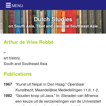
MENU
Dutch Studies
on South Asia, Tibet and classical Southeast Asia
Arthur de Vries Robbé
–
art history
South and Southeast Asia
Publications
1967
“Kunst uit Nepal in Den Haag.”
Openbaar
Kunstbezit
, Maandelijkse Mededelingen 11,6: 1-2.
1982
“Gouden knop uit Java.” In:
Sieraden van Minerva
:
een keuze uit de verzamelingen van de Universiteit