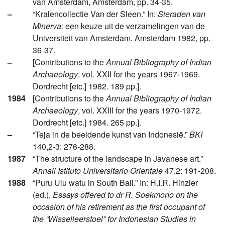
van Amsterdam, Amsterdam, pp. 34-35.
–
“Kralencollectie Van der Sleen.” In:
Sieraden van
Minerva:
een keuze uit de verzamelingen van de
Universiteit van Amsterdam. Amsterdam 1982, pp.
36-37.
–
[Contributions to the
Annual Bibliography of Indian
Archaeology
, vol. XXII for the years 1967-1969.
Dordrecht [etc.] 1982. 189 pp.].
1984
[Contributions to the
Annual Bibliography of Indian
Archaeology
, vol. XXIII for the years 1970-1972.
Dordrecht [etc.] 1984. 265 pp.].
–
“Teja in de beeldende kunst van Indonesië.”
BKI
140,2-3: 276-288.
1987
“The structure of the landscape in Javanese art.”
Annali Istituto Universitario Orientale
47,2: 191-208.
1988
“Puru Ulu watu in South Bali.” In: H.I.R. Hinzler
(ed.),
Essays offered to dr R. Soekmono on the
occasion of his retirement as the first occupant of
the “Wisselleerstoel” for Indonesian Studies in