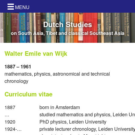
MENU
Dutch Studies
on South Asia, Tibet and classical Southeast Asia
Walter Emile van Wijk
1887 – 1961
mathematics, physics, astronomical and technical
chronology
Curriculum vitae
1887
born in Amsterdam
…
studied mathematics and physics, Leiden Uni
1920
PhD physics, Leiden University
1924-…
private lecturer chronology, Leiden Universit