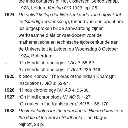
the third congress of Het Oostersch Genootschap,
1923, Leiden.
Verslag OG
1923, pp. 25.
1924
De ontwikkeling der tijdrekenkunde van hulpvak tot
zelfstandige wetenschap
, inhoud van een openbare
les uitgesproken bij de aanvaarding zijner
werkzaamheid als privaat-docent voor de
mathematische en technische tijdrekenkunde aan
de Universiteit te Leiden op Woensdag 8 October
1924, Rotterdam.
–
“On Hindu chronology II.”
AO
2: 55-62.
–
“On Hindu chronology III.”
AO
2: 235-249.
1925
& Sten Konow, “The eras of the Indian Kharoṣṭhī
inscriptions.”
AO
3: 52-91.
1926
“Hindu chronology IV.”
AO
4: 55-80.
1927
“On Hindi chronology V.”
AO
5: 1-27.
“On dates in the Kaniṣka era.”
AO
5: 168-170.
1938
Decimal tables for the reduction of Hindu dates from
the data of the Sūrya-Siddhānta
, The Hague:
Nijhoff, 33 p.