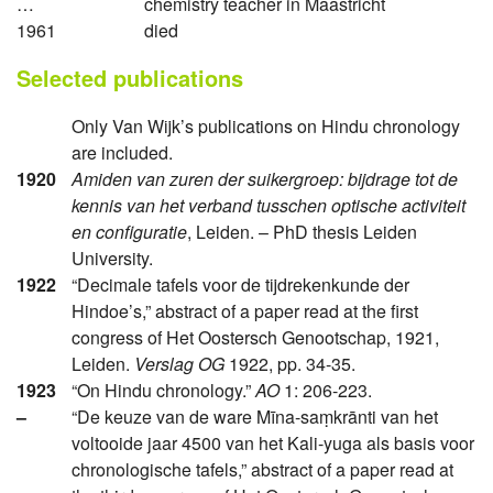
…
chemistry teacher in Maastricht
1961
died
Selected publications
Only Van Wijk’s publications on Hindu chronology
are included.
1920
Amiden van zuren der suikergroep: bĳdrage tot de
kennis van het verband tusschen optische activiteit
en configuratie
, Leiden. – PhD thesis Leiden
University.
1922
“Decimale tafels voor de tijdrekenkunde der
Hindoe’s,” abstract of a paper read at the first
congress of Het Oostersch Genootschap, 1921,
Leiden.
Verslag OG
1922, pp. 34-35.
1923
“On Hindu chronology.”
AO
1: 206-223.
–
“De keuze van de ware Mīna-saṃkrānti van het
voltooide jaar 4500 van het Kali-yuga als basis voor
chronologische tafels,” abstract of a paper read at